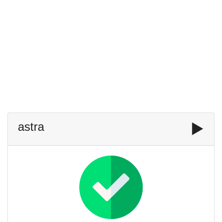
astra
▶️