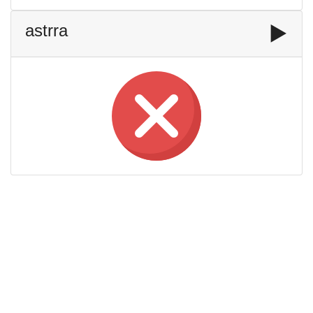
astrra
▶️