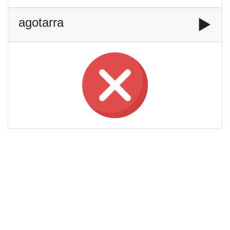
agotarra
▶️