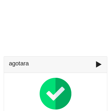
agotara
▶️