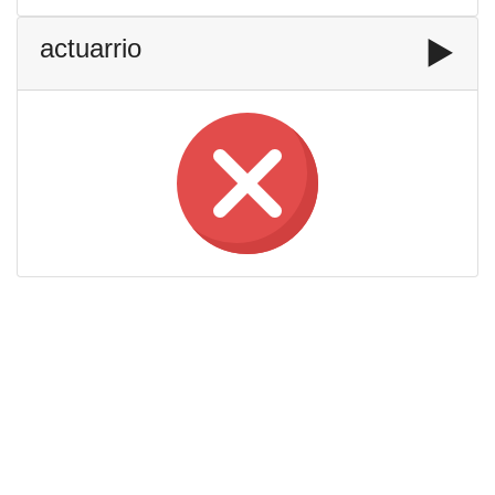
actuarrio
▶️