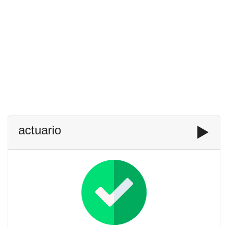
actuario
▶️