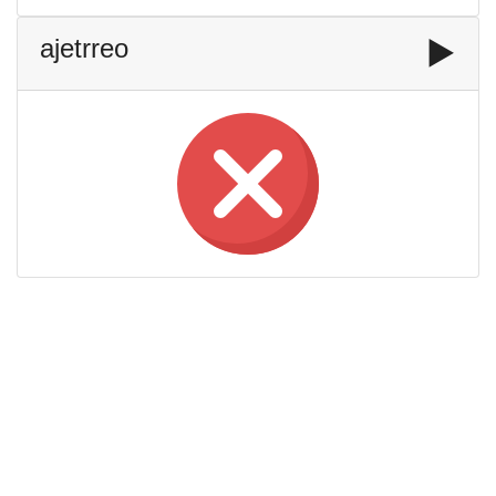
ajetrreo
▶️