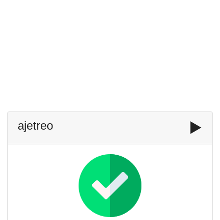
ajetreo
▶️