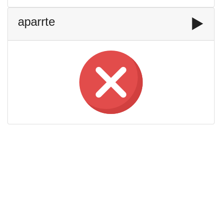
aparrte
▶️