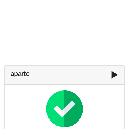
aparte
▶️