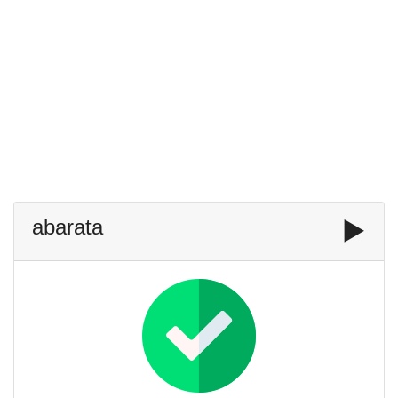
abarata
▶️