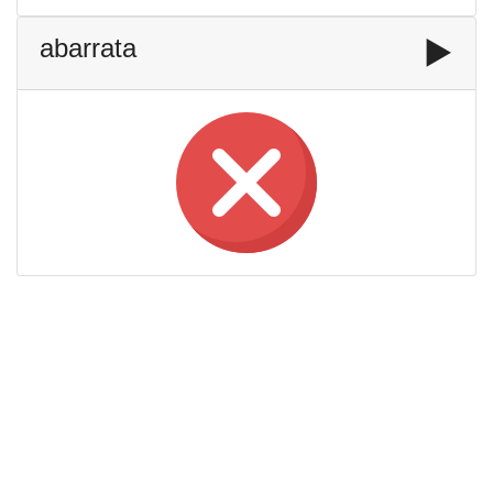
abarrata
▶️