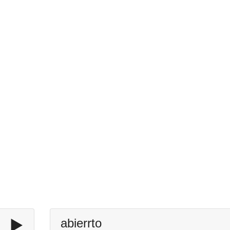
▶️
abierrto