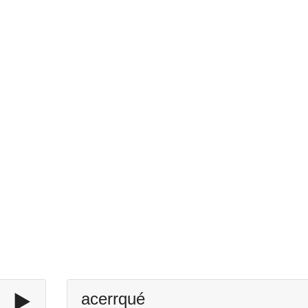
▶️
acerrqué