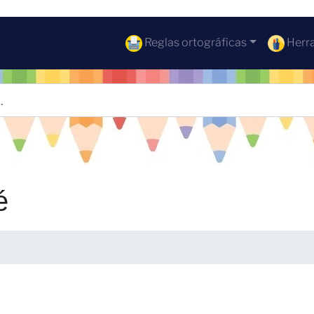
Reglas ortográficas
Herra
é