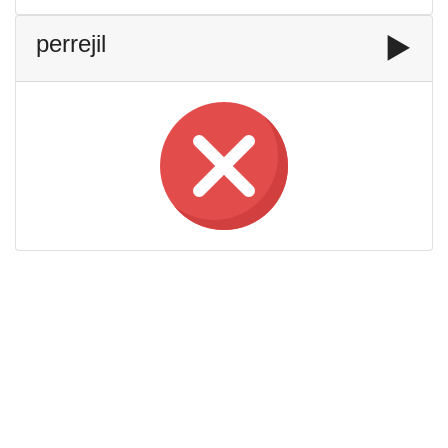
perrejil
▶️