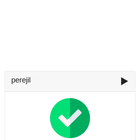
perejil
▶️