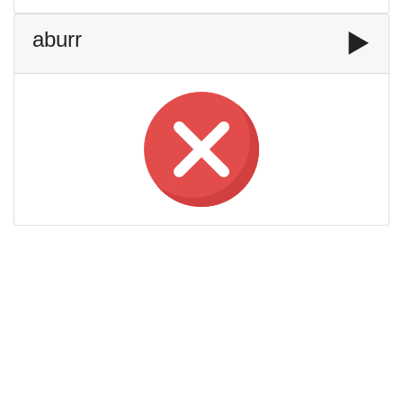
aburr
▶️