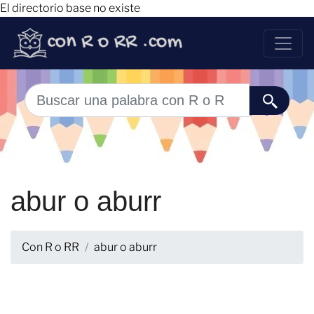
El directorio base no existe
abur o aburr
Con R o RR
abur o aburr