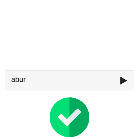
abur
▶️