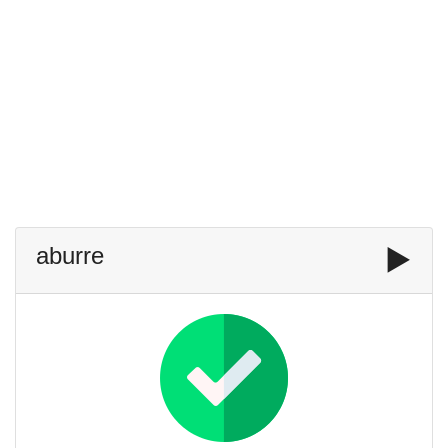
aburre
▶️