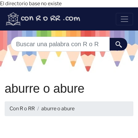
El directorio base no existe
aburre o abure
Con R o RR
aburre o abure