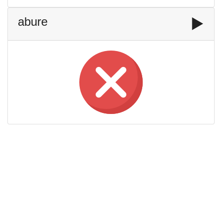
abure
▶️