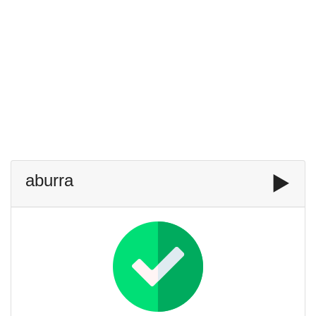
aburra
▶️