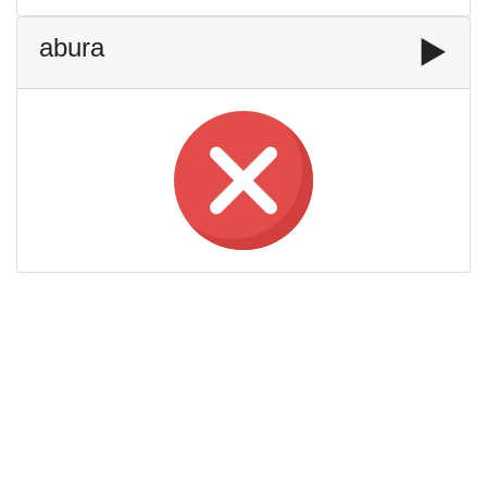
abura
▶️