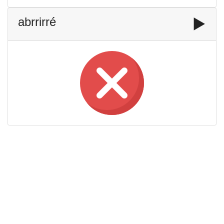
abrrirré
▶️