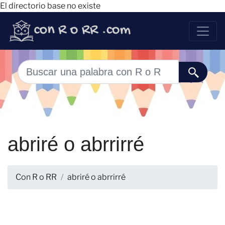
El directorio base no existe
abriré o abrrirré
Con R o RR
abriré o abrrirré