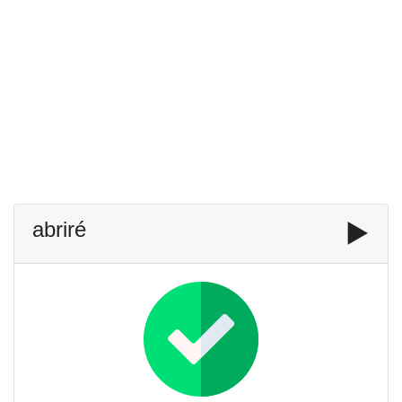
abriré
▶️