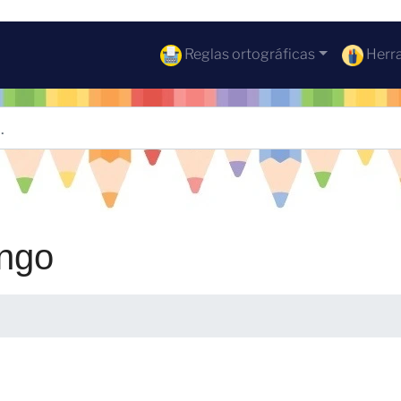
Reglas ortográficas
Herra
ongo