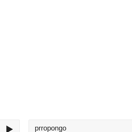
▶️
prropongo