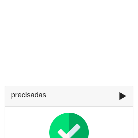
precisadas
▶️