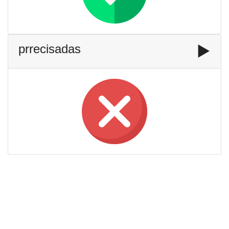
prrecisadas
▶️