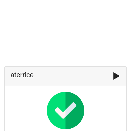
aterrice
▶️