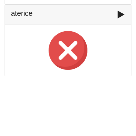
aterice
▶️