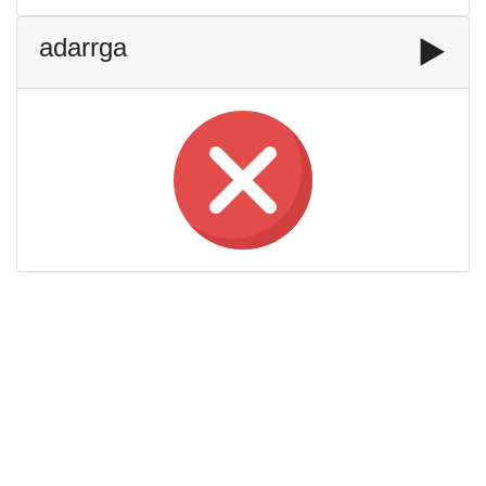
adarrga
▶️