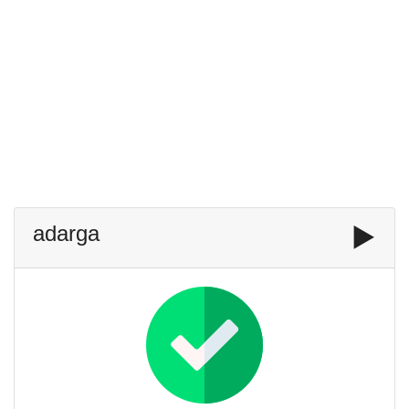
adarga
▶️