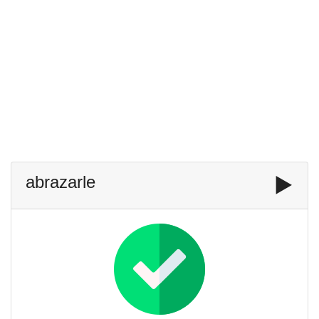
abrazarle
▶️