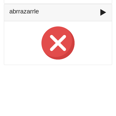
abrrazarrle
▶️