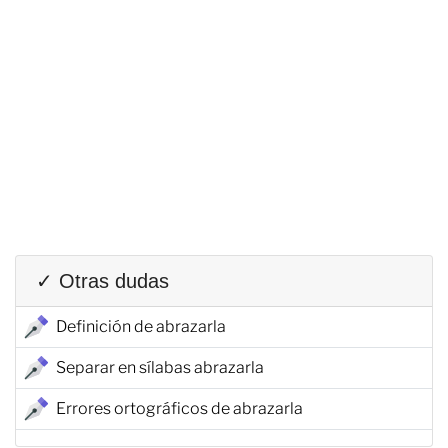
✓ Otras dudas
Definición de abrazarla
Separar en sílabas abrazarla
Errores ortográficos de abrazarla