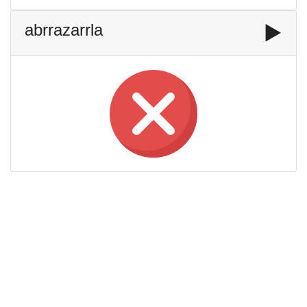
abrrazarrla
▶️