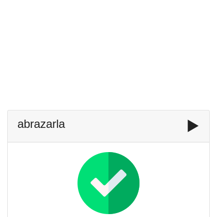
abrazarla
▶️