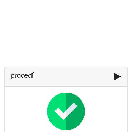
procedí
▶️