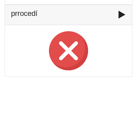
prrocedí
▶️