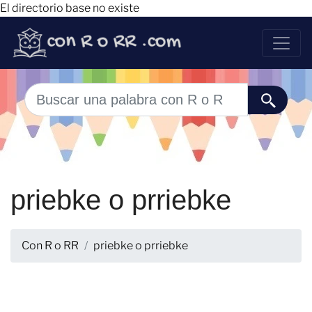
El directorio base no existe
priebke o prriebke
Con R o RR
priebke o prriebke