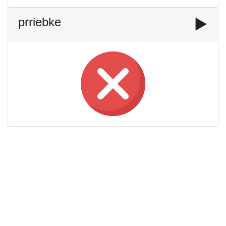
prriebke
▶️