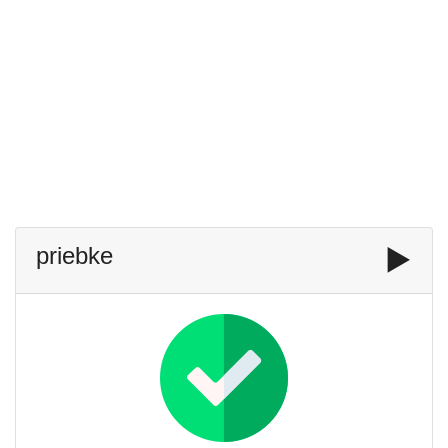
priebke
▶️