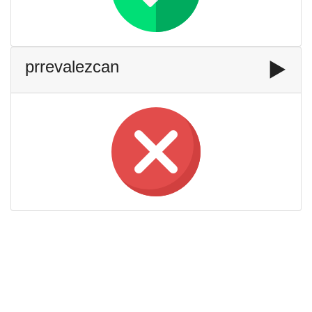
prrevalezcan
▶️