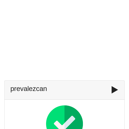
prevalezcan
▶️