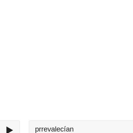
▶️
prrevalecían