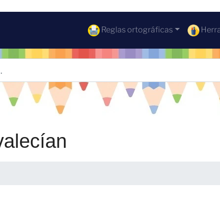
Reglas ortográficas
Herra
valecían