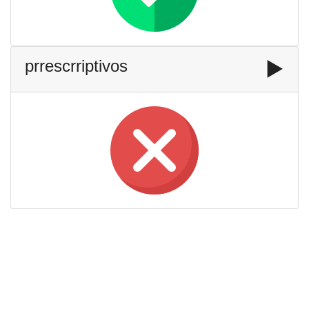
prrescrriptivos
▶️