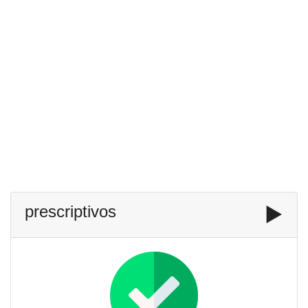
prescriptivos
▶️