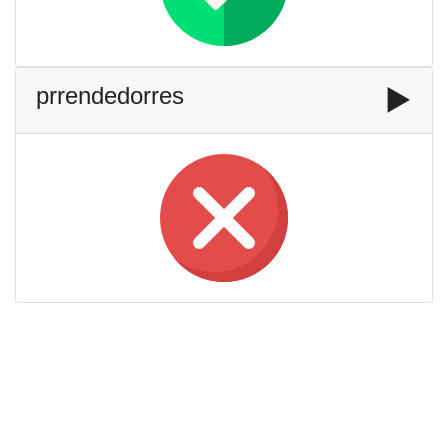
prrendedorres
▶️