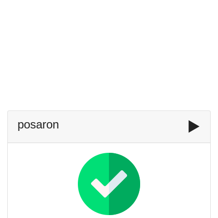
posaron
▶️