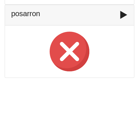
posarron
▶️