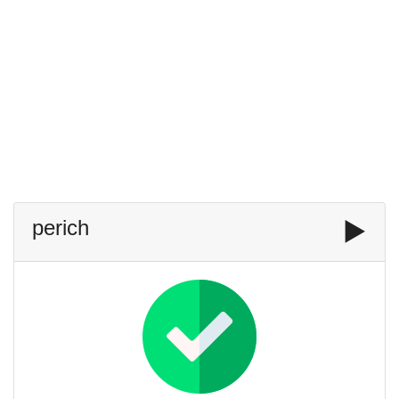
perich
▶️