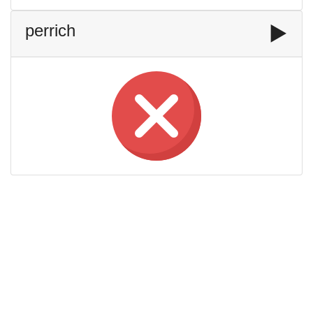
perrich
▶️