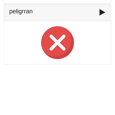
peligrran
▶️