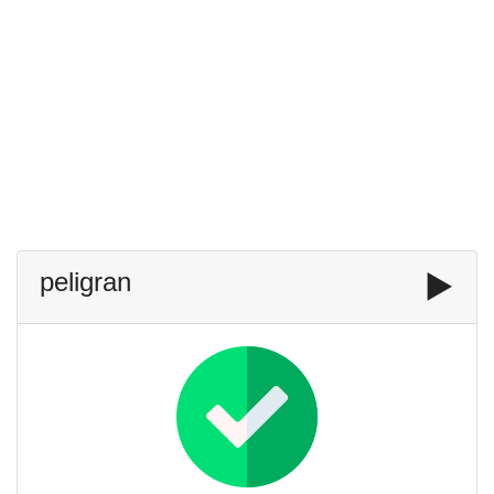
peligran
▶️