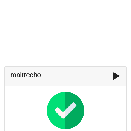
maltrecho
▶️