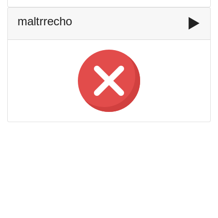
maltrrecho
▶️