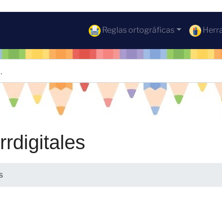
Reglas ortográficas
Herra
rrdigitales
s