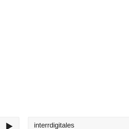
▶️
interrdigitales