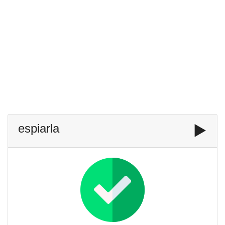
espiarla
▶️