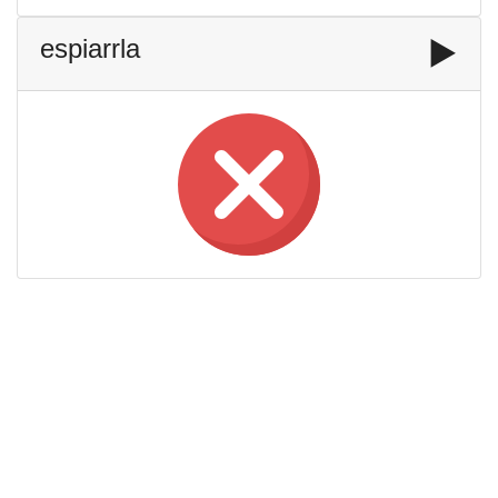
espiarrla
▶️