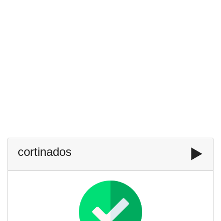
cortinados
▶️