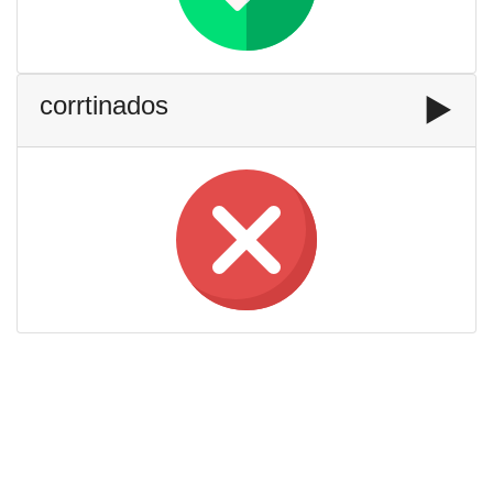
corrtinados
▶️