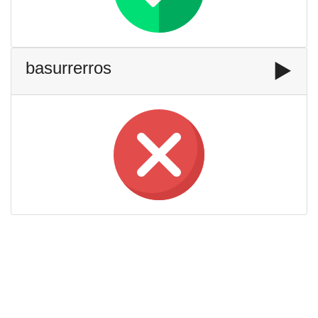
basurrerros
▶️