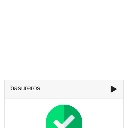
basureros
▶️