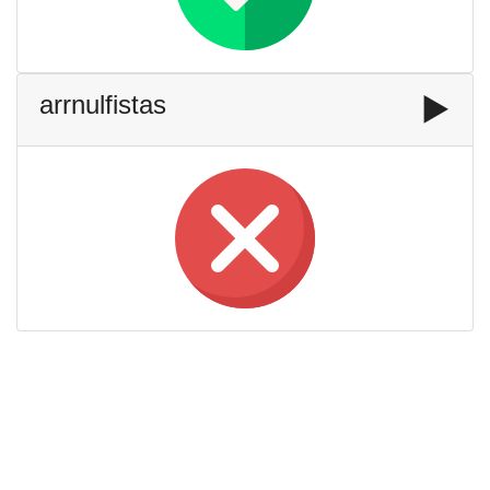
arrnulfistas
▶️