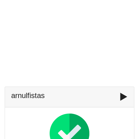
arnulfistas
▶️