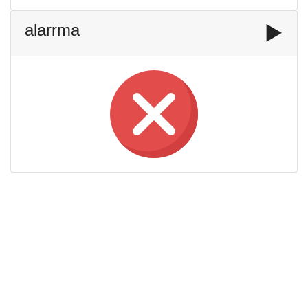
alarrma
▶️