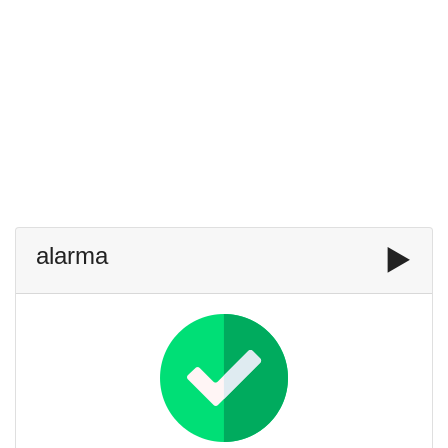
alarma
▶️