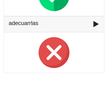
adecuarrlas
▶️