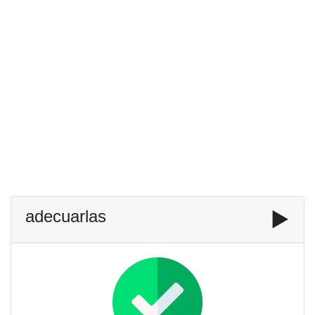
adecuarlas
▶️