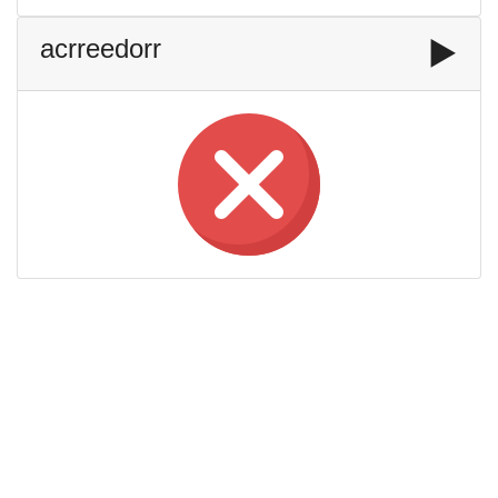
acrreedorr
▶️