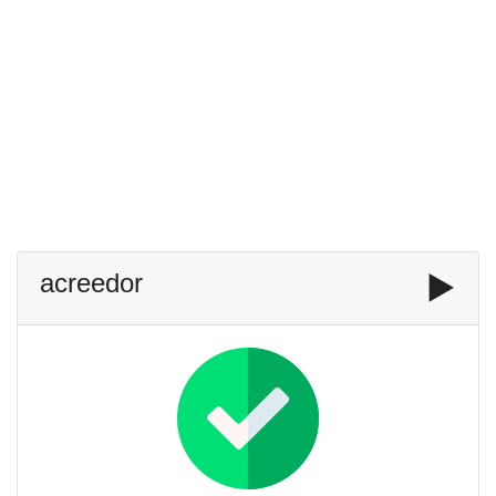
acreedor
▶️