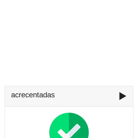
acrecentadas
▶️