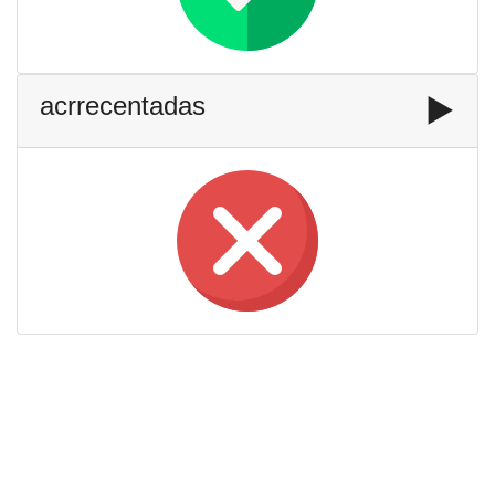
acrrecentadas
▶️