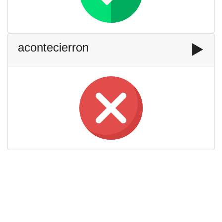
acontecierron
▶️