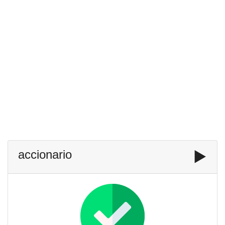
accionario
▶️