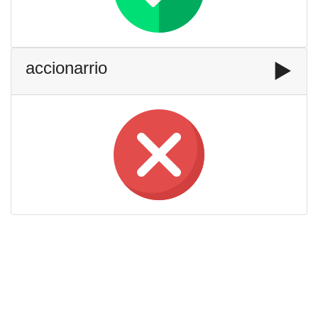
accionarrio
▶️