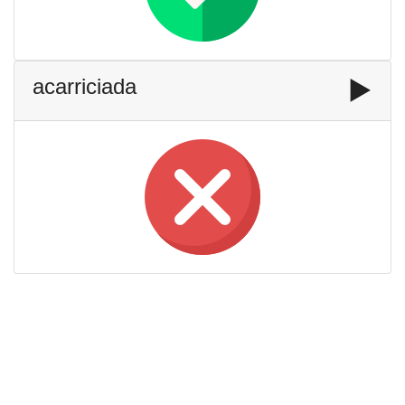
acarriciada
▶️