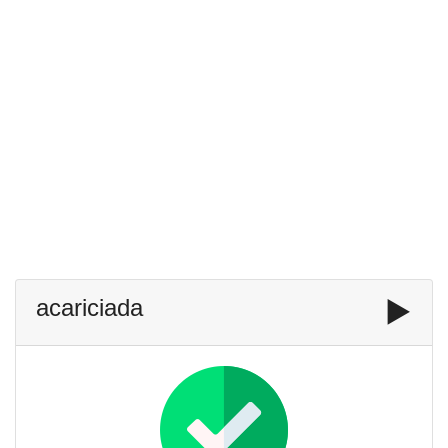
acariciada
▶️