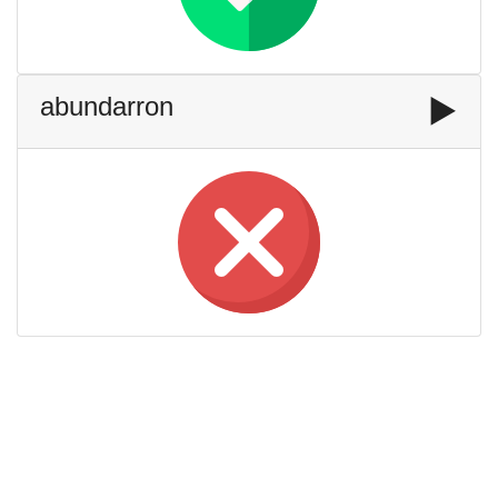
abundarron
▶️