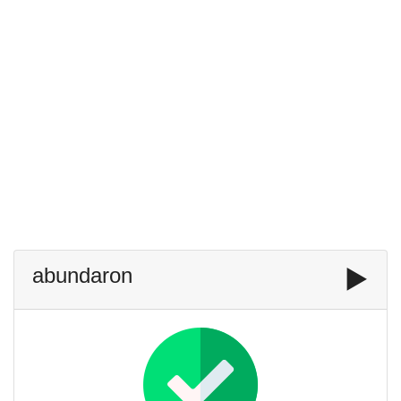
abundaron
▶️