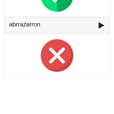
abrrazarron
▶️