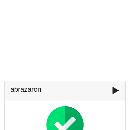
abrazaron
▶️