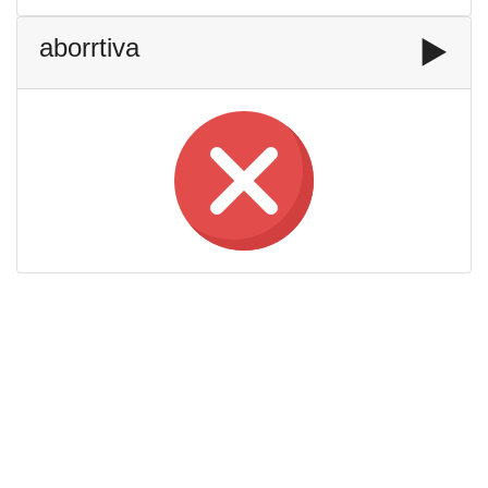
aborrtiva
▶️