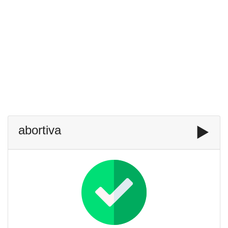
abortiva
▶️