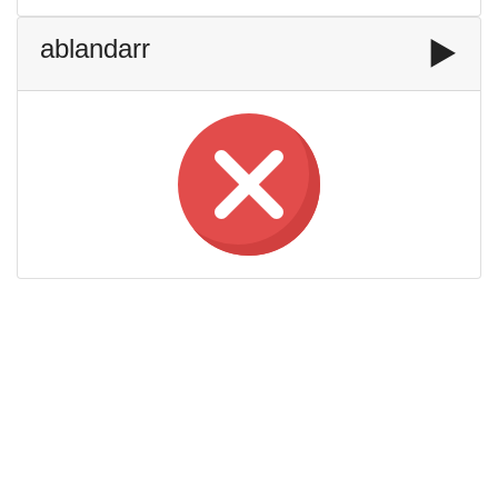
ablandarr
▶️