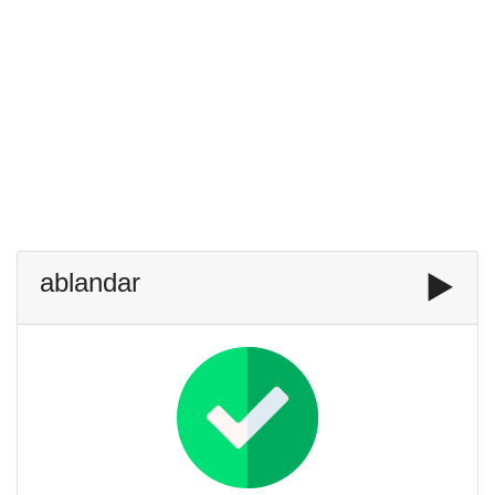
ablandar
▶️