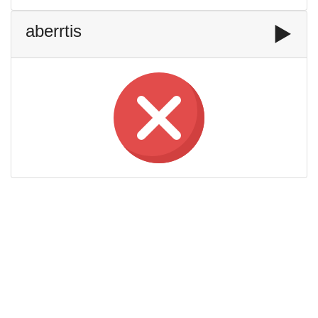
aberrtis
▶️