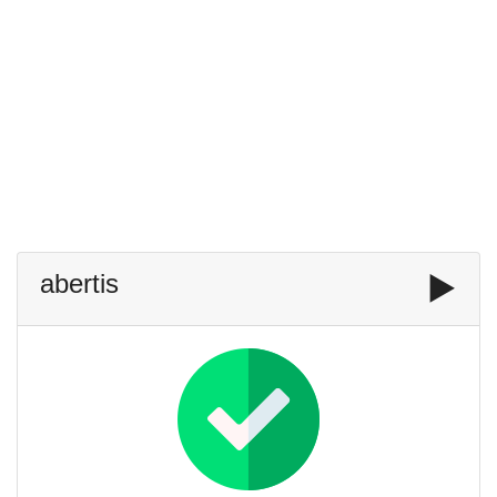
abertis
▶️