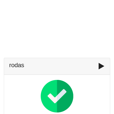
rodas
▶️