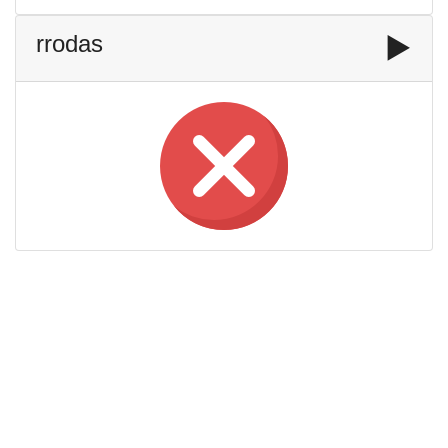
rrodas
▶️