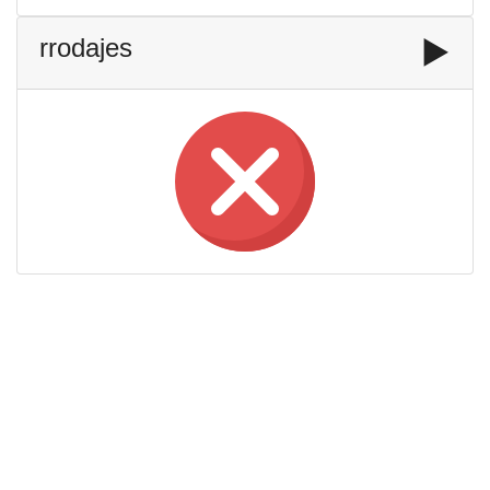
rrodajes
▶️