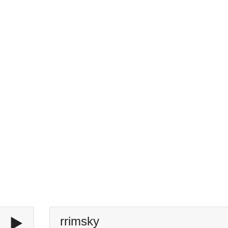
▶️
rrimsky