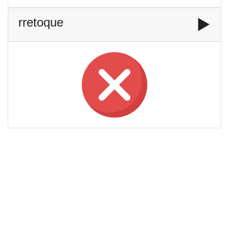
rretoque
▶️