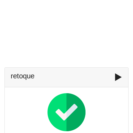
retoque
▶️